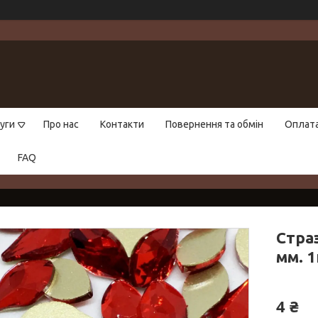
уги
Про нас
Контакти
Повернення та обмін
Оплат
FAQ
Страз
мм. 1
4 ₴