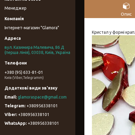
Менеджер
Опис
Інтернет-магазин "Glamora"
Кристал у формі крапл
вул. Казимира Малевича, 86 Д
(перша лінія), 03038, Київ, Україна
+380 (95) 633-81-01
Київ (Viber,Telegramm)
glamoraspace@gmail.com
+380956338101
+380956338101
+380956338101