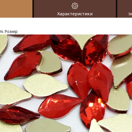
Характеристики
І
і. Розмір