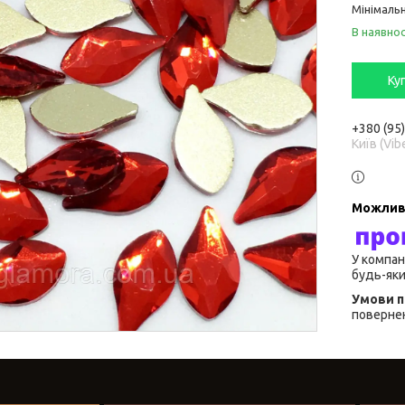
Мінімальн
В наявнос
Ку
+380 (95
Київ (Vib
У компан
будь-яки
повернен