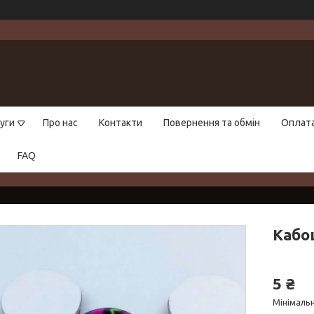
уги
Про нас
Контакти
Повернення та обмін
Оплат
FAQ
Кабо
5 ₴
Мінімальн