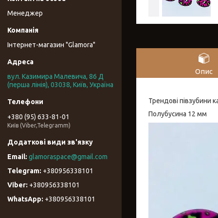
Менеджер
Інтернет-магазин "Glamora"
Опис
вул. Казимира Малевича, 86 Д
(перша лінія), 03038, Київ, Україна
Трендові півзубини 
Полубусина 12 мм
+380 (95) 633-81-01
Київ (Viber,Telegramm)
glamoraspace@gmail.com
+380956338101
+380956338101
+380956338101