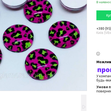
В наявнос
Ку
+380 (95
Київ (Vib
У компан
будь-яки
повернен