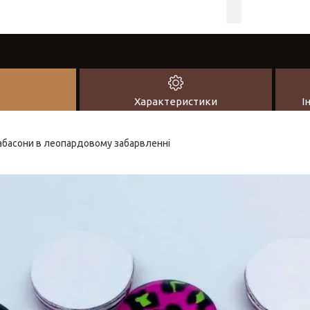
Характеристики
І
кабасони в леопардовому забарвленні